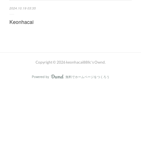
2024.10.19 03:35
Keonhacai
Copyright ©
2026
keonhacai88llc's Ownd
.
Powered by
無料でホームページをつくろう
AmebaOwnd
フォロー