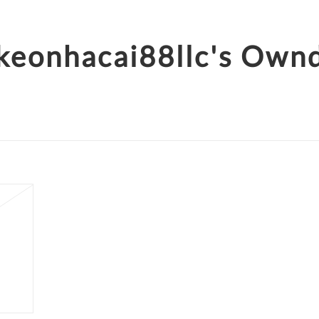
keonhacai88llc's Own